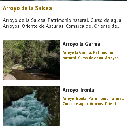
Arroyo de la Salcea
Arroyo de la Salcea. Patrimonio natural. Curso de agua.
Arroyos. Oriente de Asturias. Comarca del Oriente de
Asturias. Costa de Asturias. Solares medievales, Camino
de Santiago, un monasterio que mira al mar, historias
Arroyo la Garma
de amor indianas y una cueva Pa ...
Arroyo la Garma. Patrimonio
natural. Curso de agua. Arroyos.
Oriente de Asturias. Comarca del
Oriente de Asturias. Costa de
Asturias. Solares medievales,
Camino de Santiago, un
monasterio que mira al mar,
Arroyo Tronla
historias de amor indianas y una
cueva Patrim ...
Arroyo Tronla. Patrimonio natural.
Curso de agua. Arroyos. Oriente de
Asturias. Comarca del Oriente de
Asturias. Costa de Asturias.
Solares medievales, Camino de
Santiago, un monasterio que mira