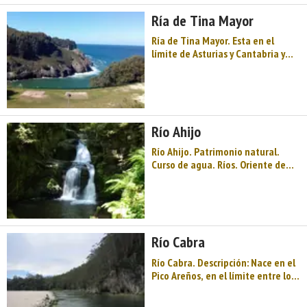
al mar, historias de amor indianas
Ría de Tina Mayor
y una cueva Patrimon ...
Ría de Tina Mayor. Esta en el
límite de Asturias y Cantabria y
por ella se hacen a la mar los
barcos pesqueros del Puerto de
Bustio. La ría de Tina Mayor (en
Asturias también llamada: Tina y
Tinamayor) es un estuario situado
Río Ahijo
entre las ...
Río Ahijo. Patrimonio natural.
Curso de agua. Ríos. Oriente de
Asturias. Comarca del Oriente de
Asturias. Costa de Asturias.
Solares medievales, Camino de
Santiago, un monasterio que mira
al mar, historias de amor indianas
Río Cabra
y una cueva Patrimonio de l ...
Río Cabra. Descripción: Nace en el
Pico Areños, en el límite entre los
concejos de Llanes y Ribadedeva,
y después de un recorrido inferior