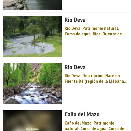
a 5 km, desemboca en el mar
Cantábrico, en la playa de la
Franca. Coincide en gran par ...
Río Deva
Río Deva. Patrimonio natural.
Curso de agua. Ríos. Oriente de
Asturias. Comarca del Oriente de
Asturias. Costa de Asturias.
Solares medievales, Camino de
Santiago, un monasterio que mira
al mar, historias de amor indianas
Río Deva
y una cueva Patrimonio de la ...
Río Deva. Descripción: Nace en
Fuente Dé (región de la Liébana,
en Cantabria), y es el más oriental
de los ríos asturianos,
compartiendo su cuenca
hidrográfica de 1.184 kilómetros
cuadrados, de los que a Asturi ...
Caño del Mazo
Caño del Mazo. Patrimonio
natural. Curso de agua. Curso de