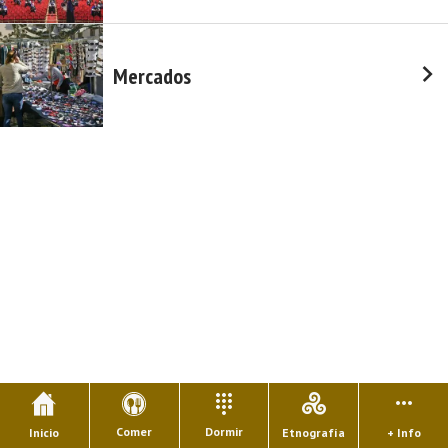
Mercados
Comer
Dormir
Inicio
Etnografía
+ Info