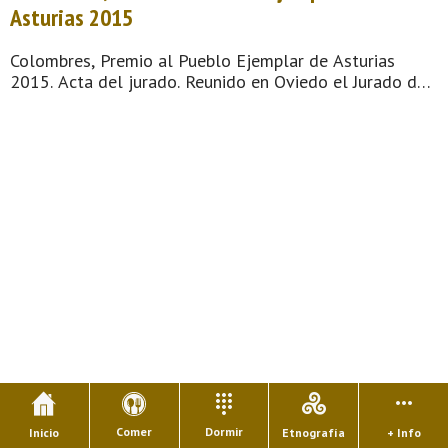
Asturias 2015
Colombres, Premio al Pueblo Ejemplar de Asturias
2015. Acta del jurado. Reunido en Oviedo el Jurado del
Premio al Pueblo Ejemplar de Asturias 2015, integrado
por Jesús Arango Fernández, Fernando Beltrán
Fernández, Rosario del Cami ...
Comer
Dormir
Inicio
Etnografía
+ Info