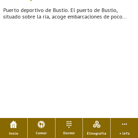
Puerto deportivo de Bustio. El puerto de Bustio,
situado sobre la ría, acoge embarcaciones de poco
calado que se dedican a la pesca del bonito, la
merluza, la lubina, la langosta, el centollo, la angula.
Una pequeña flota pesquera anuncia l ...
Comer
Dormir
Inicio
Etnografía
+ Info