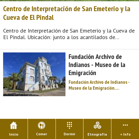
Centro de Interpretación de San Emeterio y la
Cueva de El Pindal
Centro de Interpretación de San Emeterio y la Cueva de
El Pindal. Ubicación: junto a los acantilados de
Pimiango, pueblo que está a 4 km de la villa de
Colombres, capital del concejo o municipio asturiano de
Fundación Archivo de
Ribadedeva. HORARIOS. Martes a d ...
Indianos - Museo de la
Emigración
Fundación Archivo de Indianos -
Museo de la Emigración.
HORARIOS. Octubre a mayo: Lunes
a domingo: 10:00-14:00 y 16:00-
19:00 h Junio a septiembre: Lunes
a domingo: 10:00-14:00 y 16:00-
20:00 h Días de cierre: 1 y 6 de
enero, 25 de diciembre, tard ...
Comer
Dormir
Inicio
Etnografía
+ Info