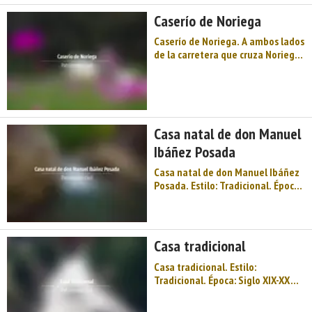
Caserío de Noriega
Caserío de Noriega. A ambos lados
de la carretera que cruza Noriega
se alzan viviendas de los siglos
XVII y XVIII, con sus cortafuegos,
puertas adinteladas, corredores
de madera. ...
Casa natal de don Manuel
Ibáñez Posada
Casa natal de don Manuel Ibáñez
Posada. Estilo: Tradicional. Época:
Hacia 1888. Autor: Interviene
Edouard Brudard, Manuel Posada
Noriega (contratista). Situación:
Finca Las Raucas. Estado:
Casa tradicional
Aceptable. Uso actual: Residencia
particular. Acces ...
Casa tradicional. Estilo:
Tradicional. Época: Siglo XIX-XX
(inicio). Calle: Barrio Alto o de
Badalán. Estado: Aceptable. Uso