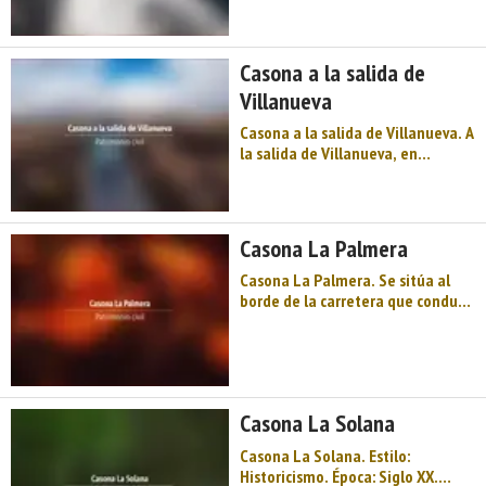
actual: Residencia particular.
Acceso: Fácil. Visitas: No.
Protección: Edificio incluido en el
Casona a la salida de
Inventario ...
Villanueva
Casona a la salida de Villanueva. A
la salida de Villanueva, en
dirección a Siejo. Se trata de un
edificio en le que las cuatro
fachadas son casi iguales. Sobre
la fachada se abre un mirador de
Casona La Palmera
hierro y cristal. Actualmente se
encuentra abandona ...
Casona La Palmera. Se sitúa al
borde de la carretera que conduce
de Colombres a Noriega, en el
sugestivo itinerario hacia el Valle
Oscuro. Se trata de un barrio que
acogió otras varias construcciones
de indianos; en las proximidades
Casona La Solana
est ...
Casona La Solana. Estilo:
Historicismo. Época: Siglo XX.