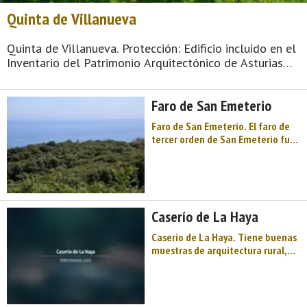
Quinta de Villanueva
Quinta de Villanueva. Protección: Edificio incluido en el
Inventario del Patrimonio Arquitectónico de Asturias
(IPAA). Estilo: Eclecticismo. Época: 1908. Autor: Manuel
Posada Noriega. Situación: Carretera RD-3. Estado:
Faro de San Emeterio
Bueno. Acce ...
Faro de San Emeterio. El faro de
tercer orden de San Emeterio fue
inaugurado el 15 de marzo de
1864 después de haber salido a
subasta sus obras por primera vez
en 1862. El edificio y la torre
mantienen las características
Caserío de La Haya
originales con lev ...
Caserío de La Haya. Tiene buenas
muestras de arquitectura rural,
conjuntos de establos y viviendas
de gran rusticidad con vanos
adintelados. ...